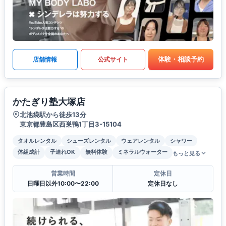
体験・相談予約
店舗情報
公式サイト
かたぎり塾大塚店
北池袋駅から徒歩13分
東京都豊島区西巣鴨1丁目3-15104
タオルレンタル
シューズレンタル
ウェアレンタル
シャワー
体組成計
子連れOK
無料体験
ミネラルウォーター
もっと見る
営業時間
定休日
日曜日以外10:00〜22:00
定休日なし