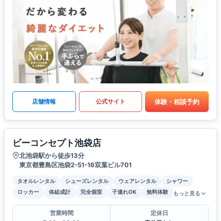
体験・相談予約
店舗情報
公式サイト
ビーコンセプト池袋店
北池袋駅から徒歩13分
東京都豊島区池袋2-51-16双葉ビル701
タオルレンタル
シューズレンタル
ウェアレンタル
シャワー
ロッカー
体組成計
完全個室
子連れOK
無料体験
もっと見る
営業時間
定休日