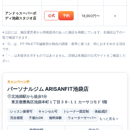
アンドゥスーパーボ
-
公式
予約
18,900円〜
ディ池袋スタジオ店
※上記には、施設運営者から情報提供のあった施設を掲載しています。全施設は下の一
覧で確認できます。
※「○」は、FIT PALETTE編集部が独自の調査・基準に基づき、特におすすめする項目
です。
※「－」は未提供を示すものではありません。詳細は各施設の公式サイトをご確認くだ
さい。
キャンペーン中
パーソナルジム ARISANFIT池袋店
北池袋駅から徒歩1分
東京都豊島区池袋本町１丁目３８-１１ カーサコモド 1階
レッスン振替可
キャンセル可
トレーナー固定制
体組成計
完全個室
子連れOK
無料体験
ウォーターサーバー
もっと見る