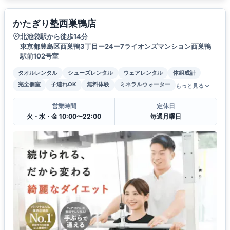
かたぎり塾西巣鴨店
北池袋駅から徒歩14分
東京都豊島区西巣鴨3丁目ー24ー7ライオンズマンション西巣鴨
駅前102号室
タオルレンタル
シューズレンタル
ウェアレンタル
体組成計
完全個室
子連れOK
無料体験
ミネラルウォーター
もっと見る
営業時間
定休日
火・水・金 10:00〜22:00
毎週月曜日