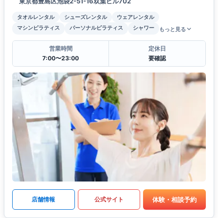
東京都豊島区池袋2-51-16双葉ビル702
タオルレンタル
シューズレンタル
ウェアレンタル
マシンピラティス
パーソナルピラティス
シャワー
もっと見る
営業時間
定休日
7:00〜23:00
要確認
体験・相談予約
店舗情報
公式サイト