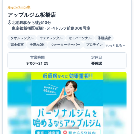
キャンペーン中
アップルジム板橋店
北池袋駅から徒歩10分
東京都板橋区板橋1-51-4ドルフ前島308号室
タオルレンタル
ウェアレンタル
セミパーソナル
体組成計
完全個室
子連れOK
ウォーターサーバー
プロテイン
もっと見る
営業時間
定休日
9:00〜21:25
要確認