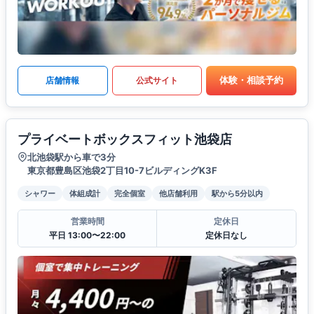
体験・相談予約
店舗情報
公式サイト
プライベートボックスフィット池袋店
北池袋駅から車で3分
東京都豊島区池袋2丁目10-7ビルディングK3F
シャワー
体組成計
完全個室
他店舗利用
駅から5分以内
営業時間
定休日
平日 13:00〜22:00
定休日なし