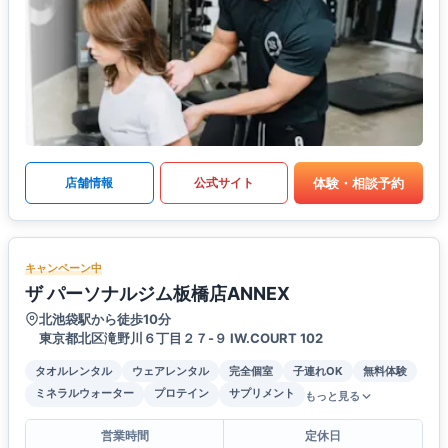
体験・相談予約
店舗情報
公式サイト
キャンペーン中
ザ パーソナルジム板橋店ANNEX
北池袋駅から徒歩10分
東京都北区滝野川６丁目２７-９ IW.COURT 102
タオルレンタル
ウェアレンタル
完全個室
子連れOK
無料体験
ミネラルウォーター
プロテイン
サプリメント
もっと見る
営業時間
定休日