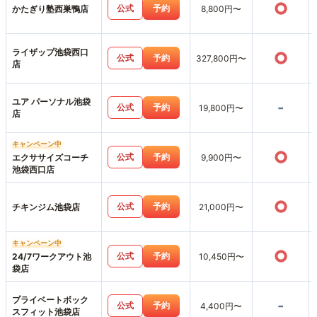
○
公式
予約
かたぎり塾西巣鴨店
8,800円〜
ライザップ池袋西口
○
公式
予約
327,800円〜
店
ユア パーソナル池袋
-
公式
予約
19,800円〜
店
キャンペーン中
○
公式
予約
エクササイズコーチ
9,900円〜
池袋西口店
○
公式
予約
チキンジム池袋店
21,000円〜
キャンペーン中
○
公式
予約
24/7ワークアウト池
10,450円〜
袋店
プライベートボック
-
公式
予約
4,400円〜
スフィット池袋店