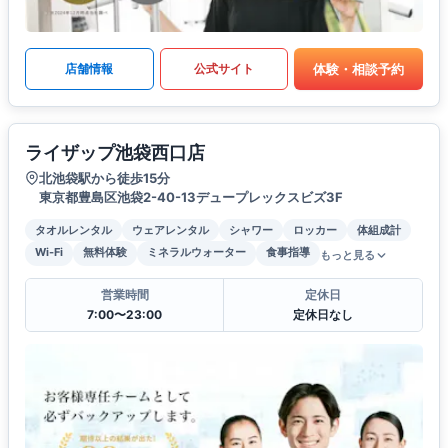
体験・相談予約
店舗情報
公式サイト
ライザップ池袋西口店
北池袋駅から徒歩15分
東京都豊島区池袋2-40-13デュープレックスビズ3F
タオルレンタル
ウェアレンタル
シャワー
ロッカー
体組成計
Wi-Fi
無料体験
ミネラルウォーター
食事指導
もっと見る
営業時間
定休日
7:00〜23:00
定休日なし