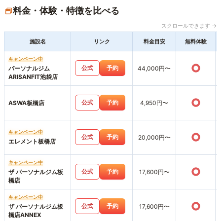
料金・体験・特徴を比べる
スクロールできます →
施設名
リンク
料金目安
無料体験
キャンペーン中
○
公式
予約
パーソナルジム
44,000円〜
ARISANFIT池袋店
○
公式
予約
ASWA板橋店
4,950円〜
キャンペーン中
○
公式
予約
20,000円〜
エレメント板橋店
キャンペーン中
○
公式
予約
ザ パーソナルジム板
17,600円〜
橋店
キャンペーン中
○
公式
予約
ザ パーソナルジム板
17,600円〜
橋店ANNEX