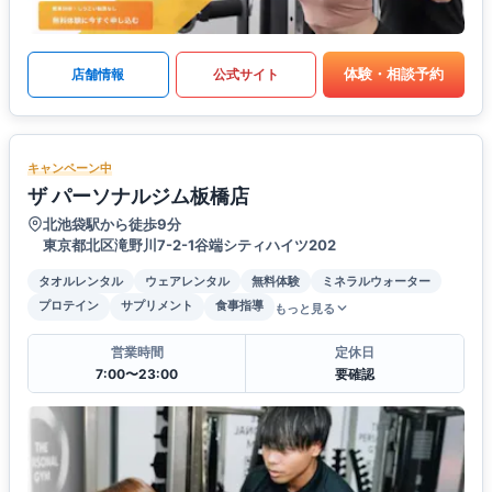
体験・相談予約
店舗情報
公式サイト
キャンペーン中
ザ パーソナルジム板橋店
北池袋駅から徒歩9分
東京都北区滝野川7-2-1谷端シティハイツ202
タオルレンタル
ウェアレンタル
無料体験
ミネラルウォーター
プロテイン
サプリメント
食事指導
もっと見る
営業時間
定休日
7:00〜23:00
要確認