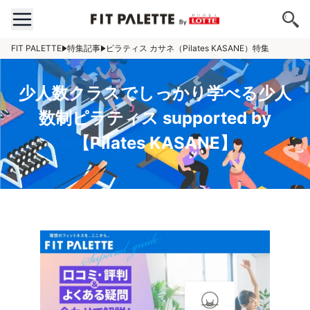
FIT PALETTE
特集記事
ピラティス カサネ（Pilates KASANE）特集
少人数クラスでしっかり学べる少人
数制ピラティス supported by
【Pilates KASANE】